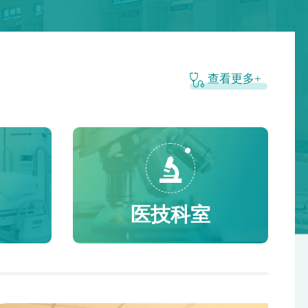
业。目前，中心已形成健康建模、智慧监测、标准化运
份） （4）研究生毕业证书、学位证书（原件+复
报考人员的毕业证书、学位证书必须在2026年5月
营三大核心输出能力，可根据不同行业职业健康风险特
一份）（2026届毕业生提供就业推荐表、成绩单，并提
取得，2026届毕业生（含2026年境外高校）可放宽至
征，提供从设备部署、数据接入到干预随访的一体化定
的中国高等教育学生信息网上查询的《教育部学籍在线
6年12月31日。招聘岗位要求的其他专业证书、资格证书等
制方案，打造可复制、可推广的医企体医融合 “龙岩样
告》） （5）规培证明（原件+复印件各一份）
格认定截止时间为2026年12月31日。 （五）境内
查看更多+
板”。 廖德泳会长主持总结 本次大会汇聚省内
岗位要求提供的相关资格证（如有要求规培证的，
考者的毕业证书、学位证书应当可在中国高等教育学生
外内分泌、健康管理、数字医疗、呼吸疾病领域知名专
规培证书或在培证明） 二、面试时间：以医院通知
ttp://www.chsi.com.cn/）上查询认证。境外学历报考
家，围绕规范化体重管理、可穿戴技术应用、AI 赋能
三、体检时间：待定，以医院通知为准 友情提
于国内院校与国外院校联合办学取得境外学历、学位
闭环管理、职业人群慢病防控、呼吸系统早筛干预五大
1.及时来现场审核，只有现场审核通过的，才能进入笔
提供教育部留学服务中心出具的有效证明材料。
方向，开设 11 场高质量学术专题报告，完整覆盖临床
直接面试岗）。 2.请提前做好现场审核、面试的时
具备招考岗位所要求的其他资格条件。 （七）符合
实操、技术落地、行业共建全链条： 尽管受台风
！！ 龙岩市第二医院 2026年6月1日
件的台湾居民不受户籍限制。 （八）有下列情形之
“巴威” 影响，多位专家仍顶风冒雨赴会传经送宝，全
员，不得报考： 1.因犯罪受过刑事处罚的人员；
力满足 500 余名参会代表的学习需求，尽显学术情深与
医技科室
开除中国共产党党籍或被开除公职的人员； 3.涉
老区情怀。本次授课采用理论精讲、临床案例拆解、落
违纪正在接受审查调查的人员，以及受党纪、政务等处
地方案分享相结合的多元形式，兼顾前沿理论与闽西本
影响期的人员； 4.被依法列为失信联合惩戒对象的
地实操场景，培训取得五大突出成效： 一是明晰
 5.在各级公务员或事业单位考试和法律规定的其他
行业发展路径，500 余名医疗机构、企事业单位参会人
试中被认定有严重违纪违规行为的人员； 6.公务员
员系统吃透国家体重管理政策、数字健管行业规范，破