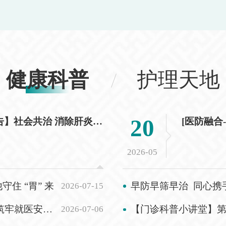
训的人
后3年
曾报考
规，但
检、考
健康科普
护理天地
市市直
期内辞
同的，
14.
20
【7.28世界肝炎日科普宣传及义诊预告】社会共治 消除肝炎：观四色辨肝病，守护“肝”净人生
情形的
在编在
2026-05
管部门
的，须
住 “胃” 来
2026-07-15
早防早筛早治 同心携手抗癌 | 
意方可
岗位名
博拉病毒病防治
2026-07-06
【门诊科普小讲堂】第23
聘信息在“