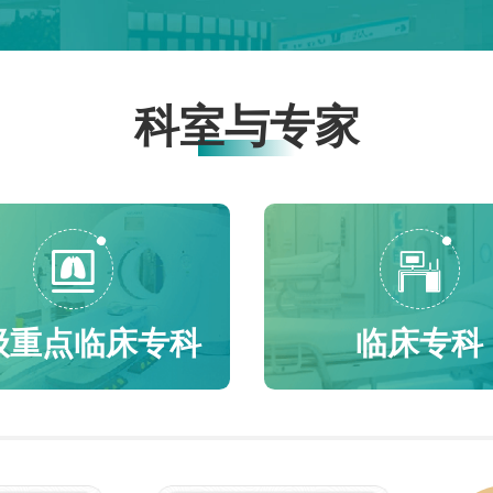
式，团队分工清晰、配合流畅。从耐药菌患者入院筛
博士 临床医学、内
件各一
（四）
查、分级隔离、标准防护，到手卫生、环境终末消毒、
下 本科阶段为临床医
印件各
19日前
医疗废物规范处置、抗菌药物合理管控，每一步操作标
1 研究生 硕士或
供相应
202
准严谨、处置流程完整规范，充分展现多学科协同处置
(超声医学方向）、医
验证报
科室与专家
各项资
多重耐药感染的实战能力，获得省、市级权威评委团高
以下 本科阶段为临床
（6）
学历报
度认可。 技能操作环节 评委点评中表示，龙
得住院医师规范化培训合
要提供
信息网（h
岩市第二医院团队理论基础扎实、临床处置贴合实际，
科生也可以报考
为准 
者或属
将精细化感控理念完整融入全流程操作，为全市医疗机
醒: 
的，应
构多重耐药菌防控树立优秀范本。 承办并举，圆
试（或
（六）
满完成赛事保障 作为本次赛事承办单位，龙岩市
间安排
招聘条
第二医院统筹安排全流程会务工作，各工作人员分工协
一的人
作，有序完成嘉宾接待、选手签到、考场布置、设备调
级重点临床专科
临床专科
2.被
试、赛事统筹、颁奖筹备等全部工作，两场学术厅分区
嫌违法
运转、秩序井然，为全市参赛队伍搭建公平、专业、顺
分尚在
畅的竞技交流平台，展现龙岩二院高效统筹与细致服务
人员；
能力。 载誉前行，筑牢全域感控防线 本次斩
国家考
获的团体一等奖，是龙岩市卫生健康委员会及省、市级