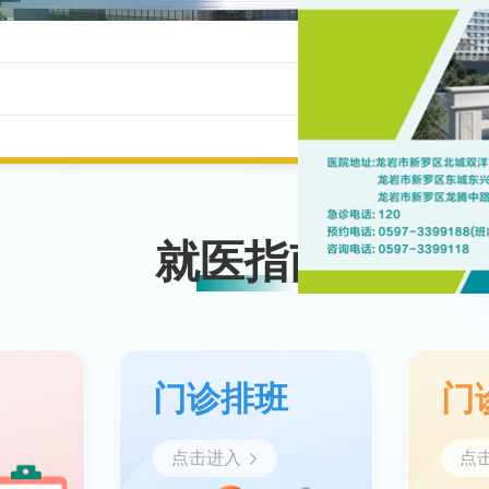
就医指南
知
门诊排班
门
点击进入
点