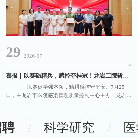
29
2026-07
喜报｜以赛砺精兵，感控夺桂冠！龙岩二院斩获2026年龙岩市多重耐药菌防控知识与技能竞赛团体一等奖
以赛促学强本领，精耕感控守平安。7月25
日，由龙岩市医院感染管理质量控制中心主办、龙岩市
第二医院承办的2026年龙岩市多重耐药菌防控知识与
技能竞赛圆满落幕。来自全市各级医疗机构的参赛队伍
同台竞技，龙岩市第二医院代表队凭借扎实理论功底、
招聘
科学研究
医
规范实操能力与默契团队协作，一路过关斩将，勇夺团
体一等奖！ 赛场砺剑，全员蓄能备赛