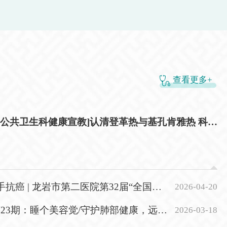
术难题与运营困惑。 下一步，龙岩市第二医院将
员，在培训期间及培训结束（含终止培训或退出培训）
持续升级健康大数据平台，拓展可穿戴设备多元应用场
内不得报考培训基地所在单位的任何招聘岗位。 13.
景，加快本次培训班授课成果、标准化体系落地推广，
我市市直医疗卫生单位岗位的人员，虽不构成违纪违
以数字化全周期健康管理持续赋能健康龙岩建设。
故意浪费招聘资源的不诚信行为，限制报考。进入体
察、聘用公示等环节后提出放弃的，3年内不得报考我
医疗卫生单位公开招聘岗位；聘用后不报到的、在试用
查看更多+
职的、有服务年限要求但在服务年限内提出解除聘用合
5年内不得报考我市市直医疗卫生单位公开招聘岗位。
法律法规、政策规定不得聘为事业单位工作人员的其他
[医防融合-公共卫生科健康宣教]认清登革热与基孔肯雅热 科学防控守护健康
人员。 龙岩市辖区外符合报考条件的机关事业单位
岗工作人员须经所在单位、县级以上组织人社部门或主
同意后方可报考；服务基层项目在岗高校毕业生报考
经所在服务单位和相应项目县级（或以上）主管部门同
龙岩市第二医院第32届“全国肿瘤防治宣传周”系列活动
2026-04-20
报考。同意报考证明须在报名阶段提供。 二、招聘
额及条件 三、报名办法 （一）发布公告。招
期：睡个美容觉/守护肺部健康，远离结核困扰
2026-03-18
龙岩卫生人才网http:// www.lywsrc.com”﹑“龙岩市第