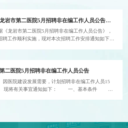
协同” 为核心主题，聚焦数字化健康管理前沿趋势，搭
建公立医院、行业协会与企事业单位三方交流平台，标
关于《龙岩市第二医院5月招聘非在编工作人员公告》的现场审核...
志着我市全域智慧健康治理迈入新阶段。 作为闽
西公立三甲综合医院，龙岩市第二医院始终坚持公益底
据《龙岩市第二医院5月招聘非在编工作人员公告》，
色，主动担当区域健康管理引领责任。面对 DRG、DIP
招聘工作顺利实施，现对本次招聘工作安排通知如下：
医保支付改革深入推进的行业新形势，医院将健康管理
场资格审核： 1.审核对象：线上审核通过的考
中心纳入 “十五五” 规划重点建设项目，依托全国健康
核时间：2026年 6月2日－3日 二天 8:30-12:00、
管理示范基地深厚积淀，创新构建 “体检数据深挖 + 可
0-17:00。 3.审核地点：福建省龙岩市新罗区北城双洋
穿戴动态监测 + 全周期闭环干预” 数字化健康管理体
号龙岩市第二医院人事科（行政办公楼8楼人事科2）
第二医院5月招聘非在编工作人员公告
系，实现从单次静态体检向年度体检 + 动态监测 + 闭
核材料：请携带以下材料原件及复印件至现场进行审
医院建设发展需要，计划招聘非在编工作人员15
环干预的智慧模式升级，有效管控慢病风险、节约医保
（1）报名表，即资格审核表。（网络报名系统打
 现将有关事宜通知如下： 一、基本条件
资源，达成群众获益、医保控费、医院发展的三方共
（2）身份证（原件+复印件各一份）、 （3）本
具有中华人民共和国国籍，拥护中国共产党领导，热爱
赢。 黄先锋书记开幕致辞 廖金卫总会计师发
毕业证及学位证或专科毕业证(2026届毕业生提供就业
义，遵纪守法，品行端正。 （二）具有正常履行职
布首批职场健康示范共建单位名单 会上，医院正
、成绩单，并提供相应的中国高等教育学生信息网上查
体条件和健康的心理素质。 （三）年龄18周岁及以
式发布 2026 年度首批 21 家职场健康示范共建单位名
教育部学籍在线验证报告》)、相应的中国高等教育学
周岁及以下（即在1995年5月至2008年5月期间出
单，涵盖通信、能源、交通、制造、金融等多个重点行
网上查询的《学历证书电子注册备案表》（原件+复印
对年龄条件有特殊要求的，以招聘岗位公布的为准。