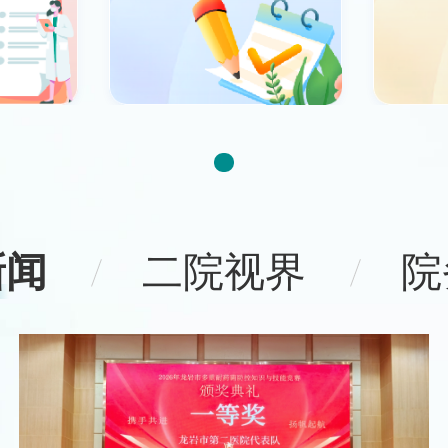
新闻
二院视界
院