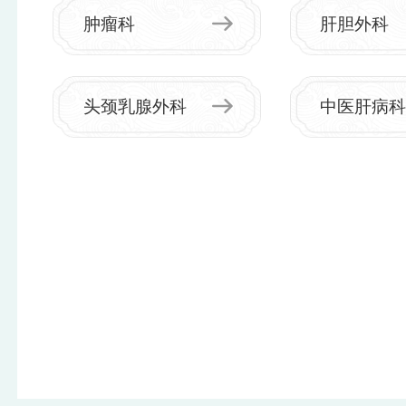
陷、肺部再感染等十余项高危并发症，逐项制定对应处
肿瘤科
肝胆外科
置预案，最大限度压缩手术风险。 完整切除巨型
腺体 成功打通生命气道 手术如期实施，术中
刘小华主任逐层精细分离颈部粘连组织，仔细辨识并稳
头颈乳腺外科
中医肝病
妥保护双侧喉返神经、甲状旁腺、颈部血管等关键结
构，完整切除近10厘米增生肿大的双侧甲状腺腺体（标
本见上图），为防止出现器官塌陷，术中进行预防性气
管悬吊，保障患者术后安全。 整台手术流程非常
顺利，术中出血量少，未发生神经损伤、血管破裂等突
发意外。随着巨大腺体被完整移除，长期受压的气管立
刻得到松解，患者苏醒后瞬间觉得呼吸通畅了，像是从
浑浊水下挣脱，终于大口呼吸到清新空气，胸腔里压抑
已久的巨石轰然落地，浑身紧绷的窒息恐慌彻底消散，
患者及家属非常满意。患者已顺利康复出院。 甲
状腺外科科普小贴士 1.先天性甲减患者因激素分泌
缺陷，极易继发弥漫性甲状腺肿，需长期规律复查甲状