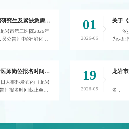
本次竞赛覆盖全市二级及以上公立医院、民营医院，设
置综合笔试、临床情景模拟技能操作两大核心考核环
01
2026年度龙岩市第二医院公开招聘研究生及紧缺急需专业技术人...
节，总成绩由笔试+技能操作综合评定，全面考察多重
耐药菌筛查监测、隔离防护、手卫生、消毒处置、抗菌
岩市第二医院2026年
依
药物管理等全链条防控能力。 自赛事通知下发
2026-06
人员公告》中的“消化内
为保证
后，龙岩市第二医院高度重视，依托院感质控体系开展
”这三个岗位无人报考，
一、现
全院分层培训、内部模拟演练，从临床医师、护理、药
告如下： 一、延长报名
生。 2.审
学、医技、感控专职人员中择优组建5人参赛团队。队
6月12日。 其余程序
14:3
员们利用休息时间深耕规范指南、反复打磨实操流程，
招聘研究生及紧缺急需专业
西路8
19
龙岩市第二医院关于延长公安监管医师岗位报名时间的公告
龙岩市
多学科联动磨合分工，把日常临床防控难点转化备赛重
卫生人才网、龙岩二院官
4.审
19日人事科发布的《龙岩
因
点，全力备战市级决赛。 同台竞技，尽显二院专
行。 特此公告。 龙
核。 
2026-05
公告》报名时间截止至
名，
业实力 竞赛当日赛程紧凑、比拼激烈！综合笔试
8日 附件1 序号
印） 
医师岗位未达到开考比例要
（一）
环节，全员沉着应战，线上扫码规范作答，面对多重耐
 学位 专业类别
科阶段
即日起至2026年6月2
社会主
药菌判定标准、院感法规、消毒规范等海量考题，答题
消化内科医师 1
推荐表
。 龙岩市第二医院
责的身
思路清晰、作答精准，交出高分答卷。 综合笔试
科学、消化内科学
询的《
上、30
环节 技能操作环节，采用真实临床情景模拟模
临床医学专业。 2
生信息
生），