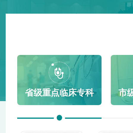
全，科室立即启动全院多学科联合诊疗机制。由甲状腺
肿瘤内科医师 1 研究生 
外科牵头，多学科专家开展专项病例讨论，各司其职完
科学、肿瘤内科学 40周岁及以
成术前精准评估与方案制定： 1.超声科+影像科：
学专业。 3 超声科医师 
精准评估甲状腺腺体整体体积、弥漫增生范围，排查有
以上 临床医学、影像医学与核医学
无胸骨后延伸、颈部大血管浸润，明确肿物与周边重要
学影像学、超声医学 38周岁及
解剖结构的毗邻关系； 2.呼吸与危重症医学科：评
医学、医学影像学、超声医学，需取
估肺部感染恢复情况、气道水肿消退程度，制定术后呼
格证书。 符合“二个等同”的本
吸支持、肺部康复与抗感染预案； 3.麻醉科：针对
重度狭窄困难气道，制定清醒气管插管、紧急环甲膜穿
刺等全套应急气道方案，规避术中窒息风险； 4.核
医学科：针对患者巨大甲状腺出现压迫症状进行评估，
无法在短期内通过药物、碘131等保守治疗改善患者病
省级重点临床专科
市
情，建议尽快手术； 5.甲状腺外科：结合患者先天
性甲减病理特点、弥漫性肿大压迫特征，最终敲定双侧
甲状腺全部切除术根治方案，从根源解除气管压迫。
主刀医师刘小华主任组织讨论，明确术中大出血、
喉返神经及喉上神经损伤、甲状旁腺损伤、术后气管塌