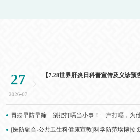
腺功能与颈部超声，不可仅依靠口服药物而忽视腺体体
积变化； 2.甲状腺肿物无疼痛不等于安全，一旦出
现活动后憋气、平卧胸闷、反复呛咳、夜间憋醒，多提
示已经存在气管压迫，需立刻至专科就诊； 3.巨大
甲状腺肿、胸骨后甲状腺、重度气管狭窄、合并心肺重
症的复杂甲状腺疾病，MDT多学科协作是保障手术安
全、提升救治成功率的核心诊疗模式。 科室诊疗
实力与出诊信息 龙岩市第二医院甲状腺外科常年
收治复杂巨大甲状腺肿、复发性甲状腺疾病、疑难甲状
27
腺肿瘤等高难度病例，依托全院多学科平台优势，以精
准外科技术+规范化MDT诊疗模式，持续攻克各类危重
甲状腺外科病例，守护区域群众头颈与甲状腺健康。
2026-07
医生门诊时间及地点 刘小华主任医师 每周四
全天 陈金剑副主任医师 每周一全天 陈福灯副
胃癌早防早筛 别把打嗝当小事！一声打嗝，为他守
主任医师 每周三全天 高贵德主治医师 每周六上午
诊室地点：交易城院区门诊二楼 甲状腺外科
[医防融合-公共卫生科健康宣教]科学防范埃博拉 筑牢就医安全防线—埃
电话：0597-3399306 门诊预约电话：0597-