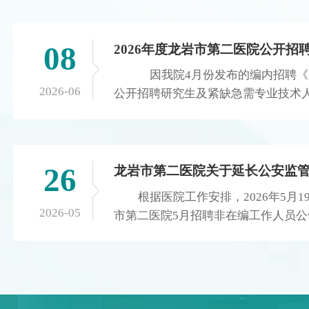
气管被挤压至“一线生机” 21的漳州小伙小张（化
名），自幼确诊先天性甲状腺功能减退症，近一年来颈
08
部肿物进行性增大，巨大甲状腺组织向内、向后包裹，
持续压迫气管，像一只无形的大手扼住咽喉通道，又似
因我院4月份发布的编内招聘《龙
沉入水底无法透气，时刻徘徊在缺氧晕厥、呼吸骤停的
2026-06
公开招聘研究生及紧缺急需专业技术
生死边缘。 （图源网络） 6月份感冒加重了小
科医师、肿瘤内科医师、超声科医师
张的病情，他突发晕厥、意识丧失，在漳州市医院ICU
经研究，现就延长报名时间补充公
经呼吸机通气、抗感染等抢救后暂时脱离危险，但肿物
时间 报名时间：即日起至2026年
压迫气道的根源问题未能解决，随时可能再次窒息，重
均按《龙岩市第二医院2026年公开
26
建安全气道成为救治重中之重。为进一步治疗，小张慕
技术人员公告》（福建就业网、龙岩
根据医院工作安排，2026年5月
名前来龙岩市第二医院就诊。经检查完善颈部CT提示
网于2026年4月17日已发布）执
2026-05
市第二医院5月招聘非在编工作人员
气管受压扭曲变形，管腔最窄内径仅0.3cm，属于临床
龙岩市第二医院 2026年6月
2026年5月25日结束，现公安监管
极高危困难气道，必须尽快开展手术解除压迫！（如图
岗位名称 招聘人数 学历
求，按照招聘程序延长网络报名时间为：
可见气管严重受压，最狭窄处为0.3cm） MDT聚
年龄 其它条件 备注 1 
日(星期二)下午5点。 特此公告
力： 层层拆解手术高危风险 由于小张气道条
研究生 博士 临床医学、内
2026年5月26日
件差、手术风险叠加，单一科室无法保障围手术期安
40周岁及以下 本科阶段为