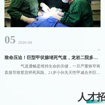
05
2026-08
致命压迫！巨型甲状腺堵死气道，龙岩二院多学科联合手术化解窒息危机
气道通畅是维持生命的关键，一旦严重狭窄将
直接导致窒息猝死风险。21岁小伙先天性甲减合并巨大
弥漫性甲状腺肿，气道仅剩 0.3cm，随时存在窒息猝死
风险。龙岩市第二医院通过MDT多学科诊疗，由甲状
腺外科刘小华主任医师团队行双侧甲状腺全切术，解除
人才
了气管压迫，成功救治该极高危患者，体现医院处理复
杂危重甲状腺疾病的综合实力。 病情危重：