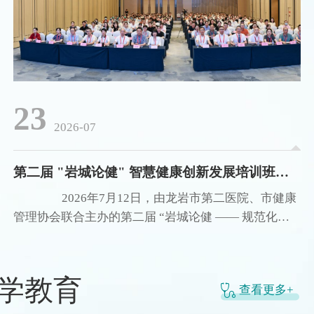
23
2026-07
第二届 "岩城论健" 智慧健康创新发展培训班成功举办——龙岩市第二医院发布首批 21 家职场健康示范共建单位
2026年7月12日，由龙岩市第二医院、市健康
管理协会联合主办的第二届 “岩城论健 —— 规范化体
重管理与可穿戴技术赋能” 智慧健康创新发展培训班、
呼吸系统疾病健康防治新进展培训班圆满落幕。本次活
动参会总人数突破 500 人，汇集省内外三甲医院医务工
学教育
查看更多+
作者、基层卫健从业人员、各大企事业单位健康管理负
责人等各界代表。大会以 “数智健管・标准引领・专科