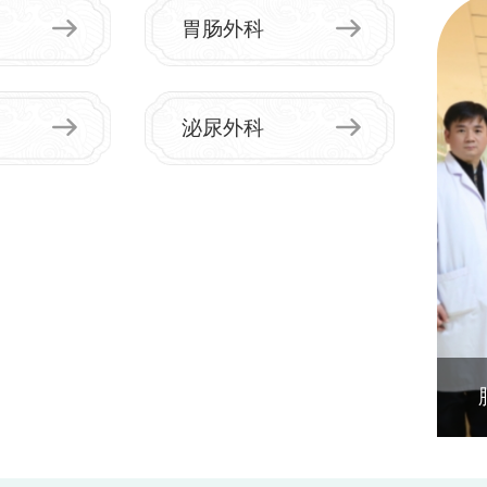
（含参
医院感染质控专家对我院多年来院感精细化管理工作的
胃肠外科
被辞退
充分肯定，更是全院医护人员深耕感染防控领域、坚守
制在读
医疗安全底线的生动缩影。多重耐药菌防控是保障医疗
9.机
质量与安全的核心防线。下一步，龙岩市第二医院将以
科
泌尿外科
作人员
本次竞赛为新起点：一是总结提炼本次竞赛的优秀实操
县、市
经验，在全院范围内常态化开展多重耐药菌防控实操培
培养、
训；二是持续完善多学科MDT耐药菌处置机制，推动
育厅、
院感防控工作标准化、常态化落地见效；三是发挥本次
生为乡
市级竞赛的标杆作用，与全市各级医疗机构交流共享感
〔20
控管理经验，共同守护全市群众的就医安全。人人都是
（专）
感控实践者，步步严守耐药防控关口。龙岩市第二医院
书的定
将持续精进专业能力、坚持以练促防，以专业的感控力
门《关
量为百姓健康保驾护航！
见>的
委关于
卫科教
规范化