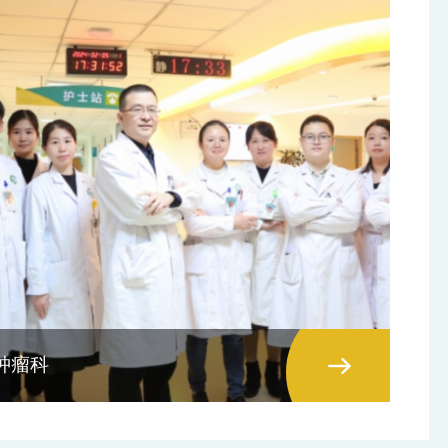
照公务员法管理的事业单位人员）或事业单位工作人员
解传统体检 “只检不干预、健康数据难以复用” 长期行
（未满5年的）。 7.现役军人，普通高等院校全日
业痛点； 二是输出成套落地范本，专家分享的标
的非2026届毕业生。 8.聘用后构成回避关系的。
准化体重门诊搭建、可穿戴设备全域部署、职场健康共
关事业单位在编在岗试用期内或有服务期限未满的工
建整套运营方案，为全市各级医疗机构、企事业单位提
（含大学生乡村医生）。 10.龙岩市辖区内（含各
供可直接照搬执行的实操模板； 三是夯实医企合
、区）机关事业单位在编在岗工作人员。 11.定向
作基础，针对通信、制造、交通等行业特有职业健康风
委托培养毕业生；根据省卫健委、人社厅、人事厅、教
险梳理分层干预方案，为 21 家职场健康示范共建单位
财政厅、省委编办《关于招聘临床医学专业本专科毕业
后续深度合作提供完整技术支撑； 四是强化多专
镇卫生院培养临床医师实施方案的通知》（闽卫科教
科协同诊疗，同步分享呼吸系统疾病防治前沿技术，推
09〕18号）精神，与乡镇卫生院签订了就业协议的本
动体重代谢管理与呼吸慢病早筛、干预深度融合，构建
科毕业生；已签订县级医院定向培养本科医学人才协议
全域一体化慢病防控网络； 五是指明数字化转型
向委培人员。 12.根据原福建省卫生计生委等六部
方向，清晰讲解 AI 健康建模、实时动态监测、线上随
于印发<完善福建省住院医师规范化培训制度的实施意
访闭环服务建设方法，助力区域医疗机构依托数字化手
通知》（闽卫科教〔2015〕107号）和《福建省卫生计生
肿瘤科
段减轻群众慢病负担、优化医保资源使用效率。现场交
印发福建省住院医师规范化培训实施方案的通知》（闽
流研讨氛围浓厚，参会代表课后纷纷表示课程贴合工作
〔2016〕83号）精神：凡是以单位人身份进入住院医师
实际、干货充足，切实解决了日常健康管理工作中的技
培训的人员或以单位人身份正在接受住院医师规范化培